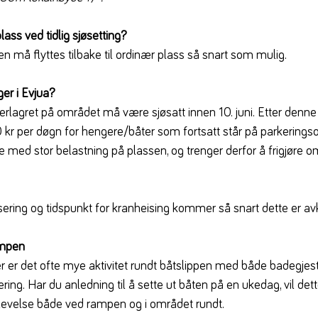
lass ved tidlig sjøsetting?
n må flyttes tilbake til ordinær plass så snart som mulig.
ger i Evjua?
terlagret på området må være sjøsatt innen 10. juni. Etter denne 
0 kr per døgn for hengere/båter som fortsatt står på parkeringso
de med stor belastning på plassen, og trenger derfor å frigjøre o
ring og tidspunkt for kranheising kommer så snart dette er avk
ampen
er er det ofte mye aktivitet rundt båtslippen med både badegjest
ing. Har du anledning til å sette ut båten på en ukedag, vil det
plevelse både ved rampen og i området rundt.