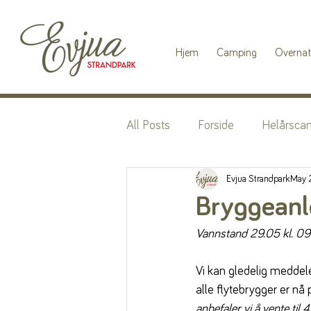
Hjem
Camping
Overnat
All Posts
Forside
Helårsca
Evjua Strandpark
May 
Bryggeanle
Vannstand 29.05 kl. 09
Vi kan gledelig meddele
alle flytebrygger er nå
anbefaler vi å vente til