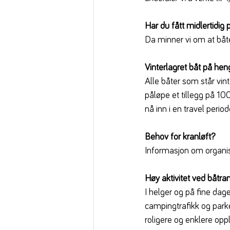
Har du fått midlertidig p
Da minner vi om at båte
Vinterlagret båt på hen
Alle båter som står vin
påløpe et tillegg på 10
nå inn i en travel perio
Behov for kranløft?
Informasjon om organise
Høy aktivitet ved båtr
I helger og på fine dag
campingtrafikk og parker
roligere og enklere op