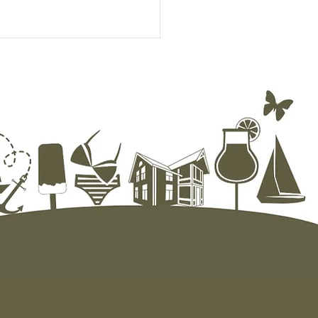
ensyn – respekter
eroen