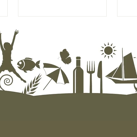
Hva skjer i Evjua i august?
Vis h
natt