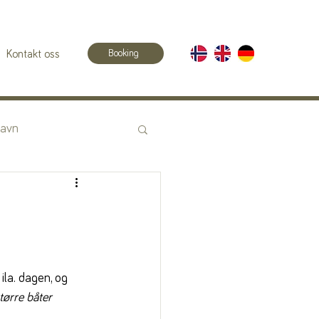
Booking
Kontakt oss
havn
ila. dagen, og 
tørre båter 