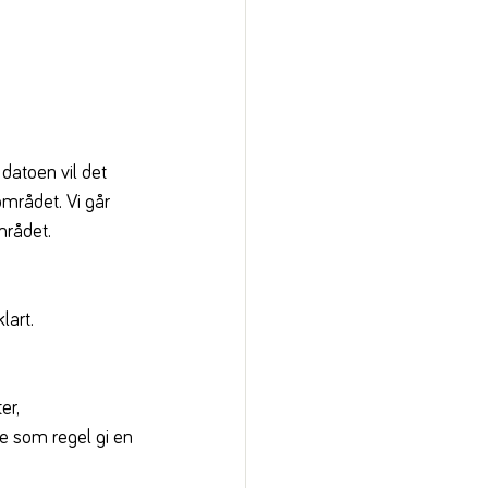
datoen vil det 
mrådet. Vi går 
mrådet.
lart.
er, 
te som regel gi en 