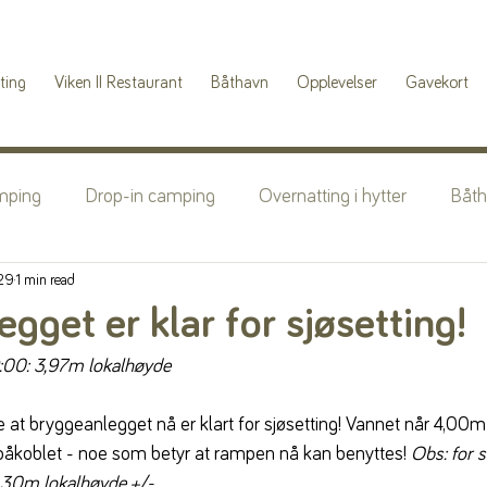
ting
Viken II Restaurant
Båthavn
Opplevelser
Gavekort
mping
Drop-in camping
Overnatting i hytter
Båt
29
1 min read
gget er klar for sjøsetting!
:00: 3,97m lokalhøyde
 at bryggeanlegget nå er klart for sjøsetting! Vannet når 4,00m 
 påkoblet - noe som betyr at rampen nå kan benyttes! 
Obs: for s
 4,30m lokalhøyde +/-.