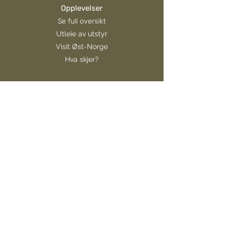
Opplevelser
Se full oversikt
Utleie av utstyr
Visit Øst-Norge
Hva skjer?
For gjester
Områdekart
Portal for helårscamping
Portal for drop-in
Portal for overnatting
Portal for båteiere