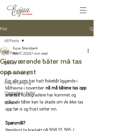
Post
All Posts
Evjua Strandpark
All Posts
Nov 17, 2025
1 min read
Gjenværende båter må tas
Forside
opp snarest
Helårscamping
For alle som har hatt fiskebåt liggende i 
Drop-in camping
båthavna i november: 
nå må båtene tas opp 
Overnatting i hytter
snarest!
 Kuldegradene har kommet, og 
stående båter kan ta skade om de ikke tas 
Båthavn
opp før is og frost setter inn.
Spørsmål?
Vennligst ta kontakt på 958 13 385 / 