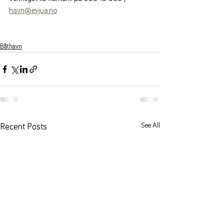
havn@evjua.no
Båthavn
See All
Recent Posts