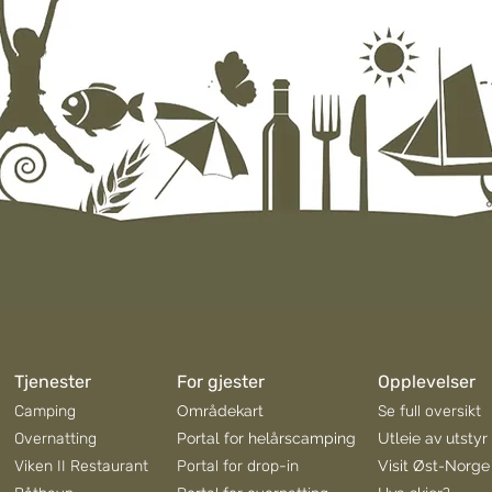
Hva skjer i Evjua i august?
En li
Evjua
påmi
Tjenester
For gjester
Opplevelser
Camping
Områdekart
Se full oversikt
Overnatting
Portal for helårscamping
Utleie av utstyr
Viken II Restaurant
Portal for drop-in
Visit Øst-Norge