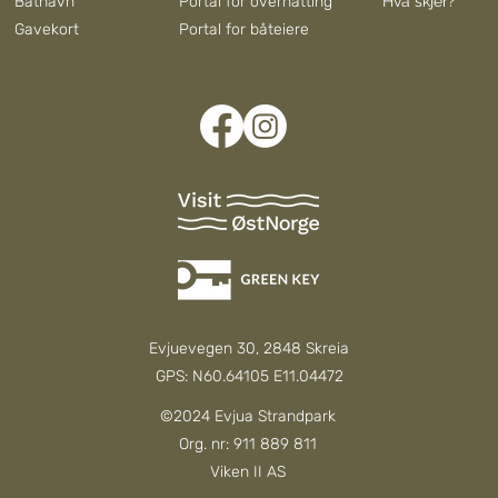
Båthavn
Portal for overnatting
Hva skjer?
Gavekort
Portal for båteiere
Evjuevegen 30, 2848 Skreia
GPS: N60.64105 E11.04472
©2024 Evjua Strandpark
Org. nr: 911 889 811
Viken II AS