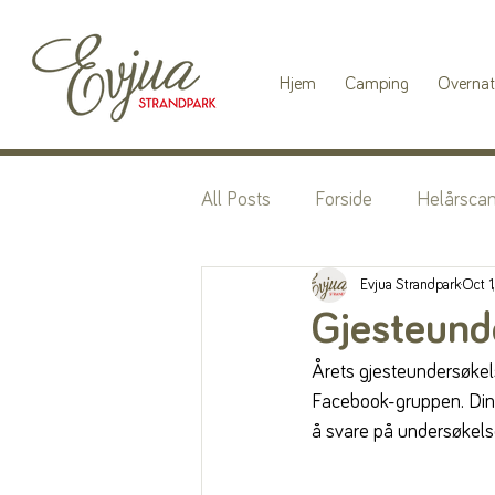
Hjem
Camping
Overnat
All Posts
Forside
Helårsca
Evjua Strandpark
Oct 1
Gjesteund
Årets gjesteundersøkels
Facebook-gruppen. Din m
å svare på undersøkelse