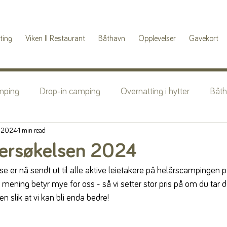
ting
Viken II Restaurant
Båthavn
Opplevelser
Gavekort
mping
Drop-in camping
Overnatting i hytter
Båt
, 2024
1 min read
ersøkelsen 2024
e er nå sendt ut til alle aktive leietakere på helårscampingen på
ening betyr mye for oss - så vi setter stor pris på om du tar de
n slik at vi kan bli enda bedre!