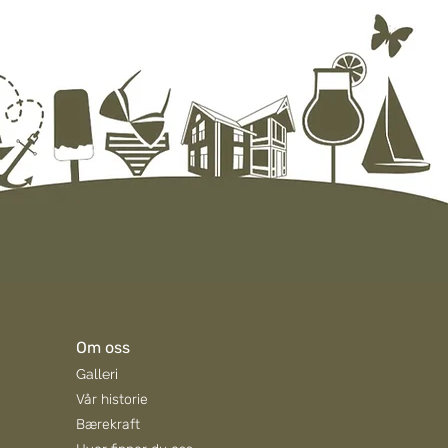
ten sommerhilsen fra oss i
 – og noen praktiske
nnelser
Om oss
Galleri
Vår historie
Bærekraft