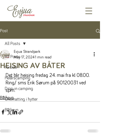
Post
All Posts
Evjua Strandpark
All Posts
May 17, 2024
1 min read
HEISING AV BÅTER
Forside
Det blir heising fredag 24. mai fra kl 08.00.
Helårscamping
Ring/ sms Erik Sørum på 90120031 ved 
Drop-in camping
spm.
Båthavn
Overnatting i hytter
Båthavn