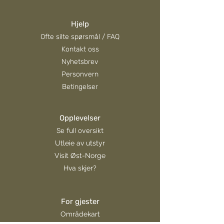
Hjelp
Hva skjer i Evjua i august?
Vis hensyn – resp
Ofte silte spørsmål / FAQ
natteroen
Kontakt oss
Nyhetsbrev
Personvern
Betingelser
Opplevelser
Se full oversikt
Utleie av utstyr
Visit Øst-Norge
Hva skjer?
For gjester
Områdekart