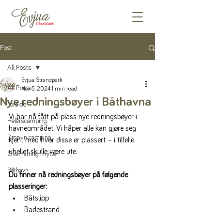
Post
All Posts
Evjua Strandpark
All Posts
Nov 5, 2024
1 min read
Nye redningsbøyer i Båthavna
Forside
Vi har nå fått på plass nye redningsbøyer i 
Helårscamping
havneområdet. Vi håper alle kan gjøre seg 
Drop-in camping
kjent med hvor disse er plassert – i tilfelle 
uhellet skulle være ute.
Overnatting i hytter
Båthavn
Du finner nå redningsbøyer på følgende 
plasseringer:
Båtslipp
Badestrand