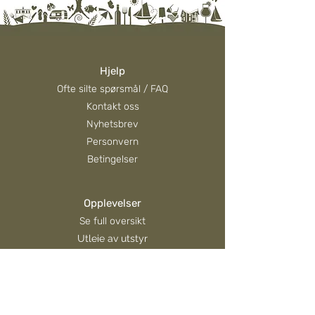
Hjelp
Hva skjer i Evjua i august?
Vis hensyn – resp
Ofte silte spørsmål / FAQ
natteroen
Kontakt oss
Nyhetsbrev
Personvern
Betingelser
Opplevelser
Se full oversikt
Utleie av utstyr
Visit Øst-Norge
Hva skjer?