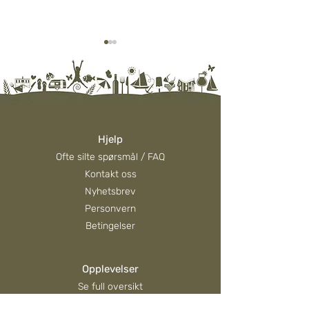
Hjelp
Hva skjer i Evjua i august?
En liten sommerhi
Ofte silte spørsmål / FAQ
oss i Evjua – og n
Kontakt oss
praktiske påminne
Nyhetsbrev
Personvern
Betingelser
Opplevelser
Se full oversikt
Utleie av utstyr