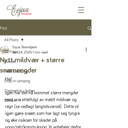
Post
All Posts
Evjua Strandpark
All Posts
Jan 24, 2025
1 min read
Nytt mildvær + større
Forside
snømengder
Helårscamping
Hei!
Drop-in camping
Overnatting i hytter
Igjen har det nå kommet større mengder 
med snø, etterfulgt av meldt mildvær og 
Båthavn
regn (se vedlagt langtidsvarsel).  Dette vil 
igjen gjøre snøen som har lagt seg tyngre 
og øke risikoen for skader på 
vogn/telt/konstruksjon. Vi anbefaler derfor 