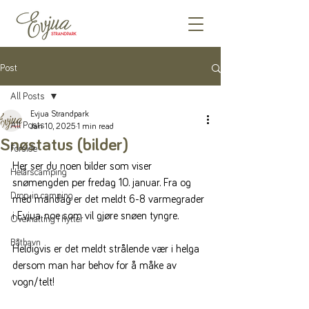
Post
All Posts
Evjua Strandpark
All Posts
Jan 10, 2025
1 min read
Snøstatus (bilder)
Forside
Her ser du noen bilder som viser 
Helårscamping
snømengden per fredag 10. januar. Fra og 
Drop-in camping
med mandag er det meldt 6-8 varmegrader 
i Evjua, noe som vil gjøre snøen tyngre.
Overnatting i hytter
Båthavn
Heldigvis er det meldt strålende vær i helga 
dersom man har behov for å måke av 
vogn/telt!