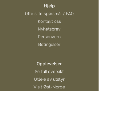
Hjelp
Større snømengder
Ofte silte spørsmål / FAQ
Kontakt oss
Nyhetsbrev
Personvern
Betingelser
Opplevelser
Se full oversikt
Utleie av utstyr
Visit Øst-Norge
Hva skjer?
For gjester
Områdekart
Portal for helårscamping