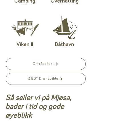
Camping
Overnatting
Viken II
Båthavn
Områdekart
360° Dronebilde
Så seiler vi på Mjøsa,
bader i tid og gode
øyeblikk