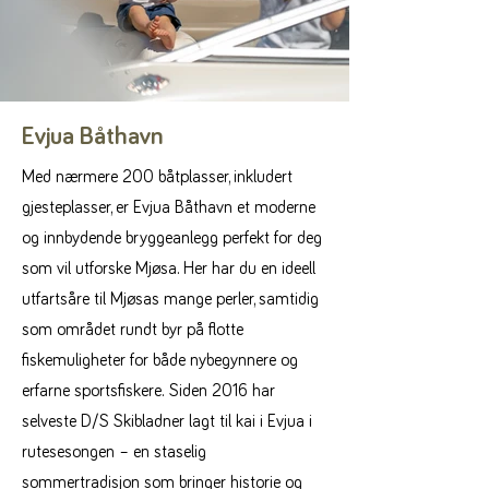
Evjua Båthavn
Med nærmere 200 båtplasser, inkludert
gjesteplasser, er Evjua Båthavn et moderne
og innbydende bryggeanlegg perfekt for deg
som vil utforske Mjøsa. Her har du en ideell
utfartsåre til Mjøsas mange perler, samtidig
som området rundt byr på flotte
fiskemuligheter for både nybegynnere og
erfarne sportsfiskere.
Siden 2016 har
selveste D/S Skibladner lagt til kai i Evjua i
rutesesongen – en staselig
sommertradisjon som bringer historie og