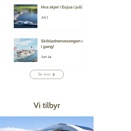
Hva skjer i Evjua i juli?
Jul 1
Skibladnersesongen er
i gang!
Jun 24
Se mer
Vi tilbyr