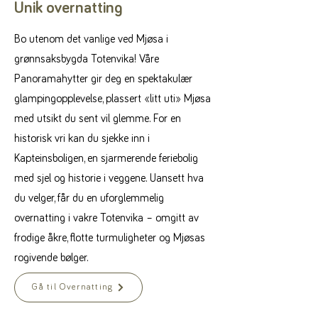
Unik overnatting
Bo utenom det vanlige ved Mjøsa i
grønnsaksbygda Totenvika! Våre
Panoramahytter gir deg en spektakulær
glampingopplevelse, plassert «litt uti» Mjøsa
med utsikt du sent vil glemme. For en
historisk vri kan du sjekke inn i
Kapteinsboligen, en sjarmerende feriebolig
med sjel og historie i veggene. Uansett hva
du velger, får du en uforglemmelig
overnatting i vakre Totenvika – omgitt av
frodige åkre, flotte turmuligheter og Mjøsas
rogivende bølger.
Gå til Overnatting