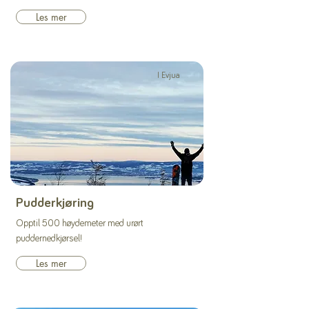
Les mer
I Evjua
Pudderkjøring
Opptil 500 høydemeter med urørt
puddernedkjørsel!
Les mer