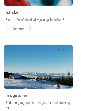
Isfiske
Flotte isfiskeforhold på Mjøsa og Totenåsen!
Les mer
I Evjua
Trugeturer
Et flott utgangspunkt til trugeturer med utsikt og
ro!