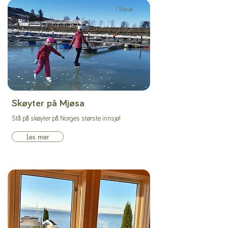
I Evjua
Skøyter på Mjøsa
Stå på skøyter på Norges største innsjø!
Les mer
På Toten