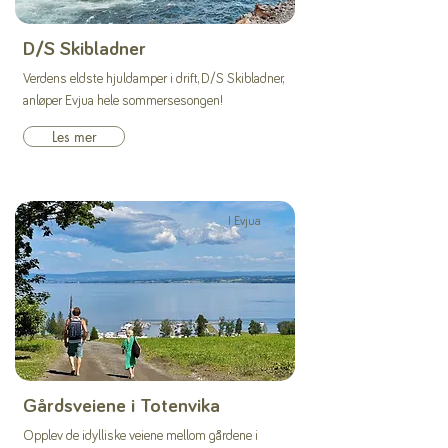
D/S Skibladner
Verdens eldste hjuldamper i drift, D/S Skibladner,
anløper Evjua hele sommersesongen!
Les mer
I Evjua
Gårdsveiene i Totenvika
Opplev de idylliske veiene mellom gårdene i