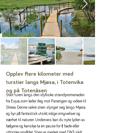
Opplev flere kilometer med
turstier langs Mjøsa, i Totenvika
og på Totenåsen
Start turen langs den idylliske strandpromenaden 
fra Evjua, som leder deg mot Panengen og videre til 
Skreia. Denne vakre stien slynger seg langs Mjøsa 
og byr på fantastisk utsikt, rolige omgivelser og 
nærhet til naturen. Underveis kan du nyte lyden av 
bølgene og kanskje ta en pause for å bade eller 
utforske området. Stien er merket med DNT-skilt.