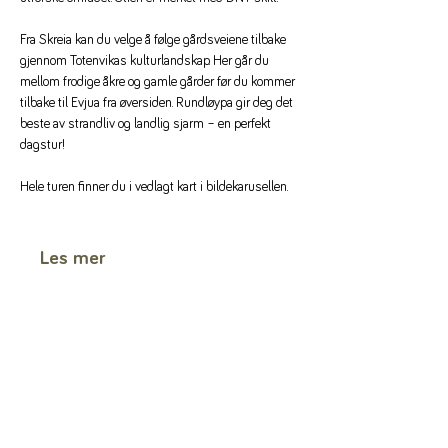
Fra Skreia kan du velge å følge gårdsveiene tilbake 
gjennom Totenvikas kulturlandskap. Her går du 
mellom frodige åkre og gamle gårder før du kommer 
tilbake til Evjua fra øversiden. Rundløypa gir deg det 
beste av strandliv og landlig sjarm – en perfekt 
dagstur!
Hele turen finner du i vedlagt kart i bildekarusellen.
Les mer