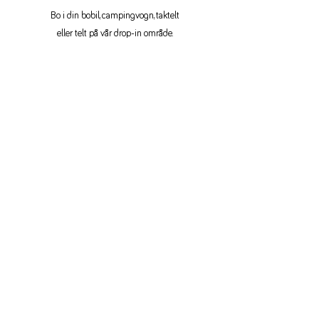
Bo i din bobil, campingvogn, taktelt
eller telt på vår drop-in område.
Tilgang til dusj & sanitær!
Les mer
< Forrige
Neste >
Hjelp
Ofte silte spørsmål / FAQ
Kontakt oss