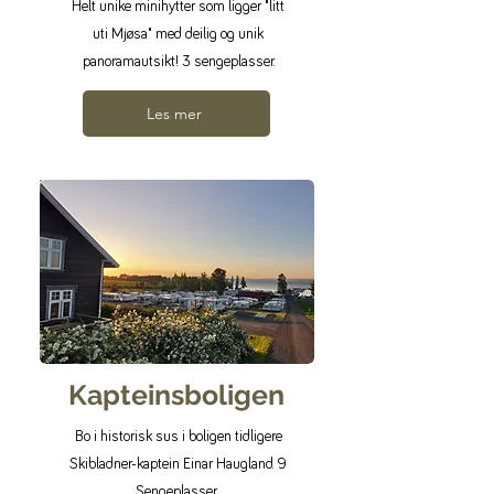
Helt unike minihytter som ligger "litt
uti Mjøsa" med deilig og unik
panoramautsikt! 3 sengeplasser.
Les mer
Kapteinsboligen
Bo i historisk sus i boligen tidligere
Skibladner-kaptein Einar Haugland. 9
Sengeplasser.