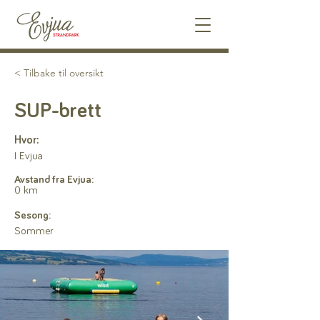
< Tilbake til oversikt
SUP-brett
Hvor:
I Evjua
Avstand fra Evjua:
0 km
Sesong:
Sommer