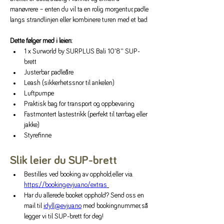
manøvrere – enten du vil ta en rolig morgentur, padle 
langs strandlinjen eller kombinere turen med et bad.
Dette følger med i leien:
1 x Surworld by SURPLUS Bali 10'8'' SUP-
brett
Justerbar padleåre
Leash (sikkerhetssnor til ankelen)
Luftpumpe
Praktisk bag for transport og oppbevaring
Fastmontert lastestrikk (perfekt til tørrbag eller 
jakke)
Styrefinne
Slik leier du SUP-brett
Bestilles ved booking av opphold, eller via. 
https://booking.evjua.no/extras
Har du allerede booket opphold? Send oss en 
mail til 
idyll@evjua.no
 med bookingnummer, så 
legger vi til SUP-brett for deg!