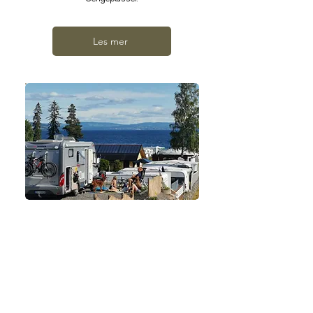
Les mer
Drop-in camping
Bo i din bobil, campingvogn, taktelt
eller telt på vår drop-in område.
Tilgang til dusj & sanitær!