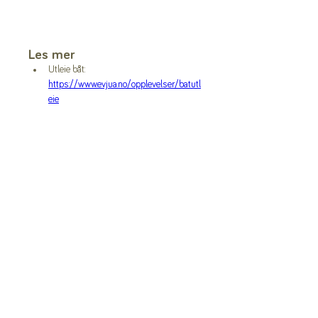
Les mer
Utleie båt: 
https://www.evjua.no/opplevelser/batutl
eie