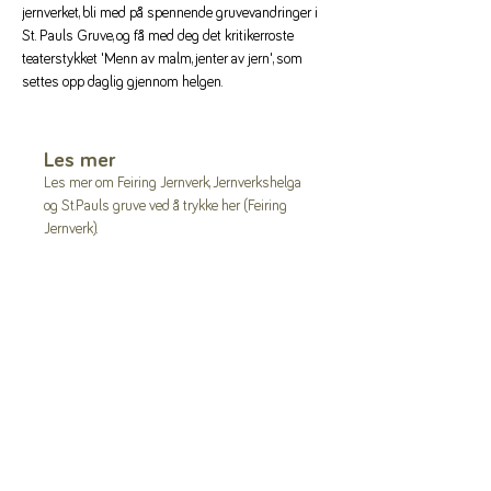
jernverket, bli med på spennende gruvevandringer i 
St. Pauls Gruve, og få med deg det kritikerroste 
teaterstykket 'Menn av malm, jenter av jern', som 
settes opp daglig gjennom helgen.
Les mer
Les mer om Feiring Jernverk, Jernverkshelga 
og St.Pauls gruve ved å trykke her (Feiring 
Jernverk).