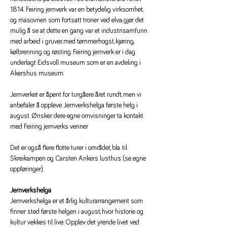
1814. Feiring jernverk var en betydelig virksomhet, 
og masovnen som fortsatt troner ved elva, gjør det 
mulig å se at dette en gang var et industrisamfunn 
med arbeid i gruver, med tømmerhogst, kjøring, 
kølbrenning og røsting. Feiring jernverk er i dag 
underlagt Eidsvoll museum som er en avdeling i 
Akershus museum.
Jernverket er åpent for turgåere året rundt, men vi 
anbefaler å oppleve Jernverkshelga første helg i 
august. Ønsker dere egne omvisninger ta kontakt 
med Feiring jernverks venner
Det er også flere flotte turer i området, bla. til 
Skreikampen og Carsten Ankers lusthus (se egne 
oppføringer).
Jernverkshelga
Jernverkshelga er et årlig kulturarrangement som 
finner sted første helgen i august, hvor historie og 
kultur vekkes til live. Opplev det yrende livet ved 