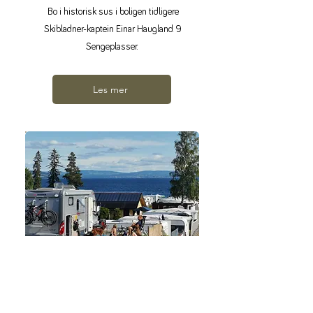
Bo i historisk sus i boligen tidligere
Skibladner-kaptein Einar Haugland. 9
Sengeplasser.
Les mer
Drop-in camping
Bo i din bobil, campingvogn, taktelt
eller telt på vår drop-in område.