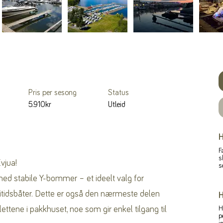
Pris per sesong
Status
5.910kr
Utleid
H
F
s
vjua!
s
med stabile Y-bommer – et ideelt valg for
itidsbåter. Dette er også den nærmeste delen
H
lettene i pakkhuset, noe som gir enkel tilgang til
H
p