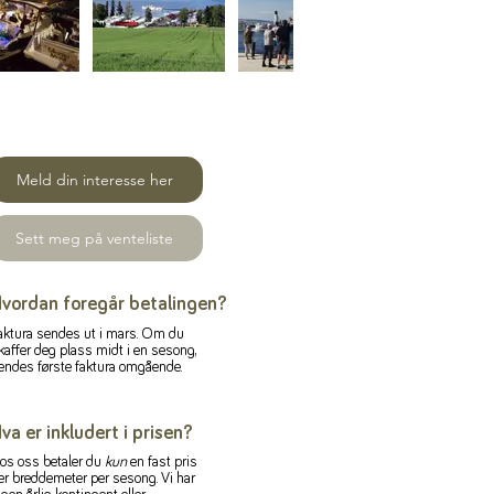
Meld din interesse her
Sett meg på venteliste
vordan foregår betalingen?
aktura sendes ut i mars. Om du
kaffer deg plass midt i en sesong,
endes første faktura omgående.
va er inkludert i prisen?
os oss betaler du
kun
en fast pris
er breddemeter per sesong. Vi har