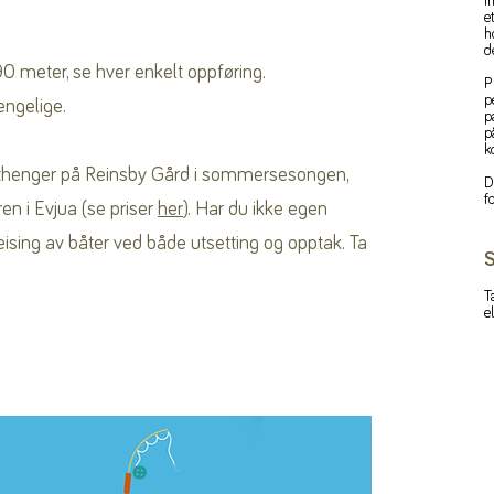
i
e
h
d
90 meter, se hver enkelt oppføring.
P
p
engelige.
p
p
k
 båthenger på Reinsby Gård i sommersesongen,
D
f
en i Evjua (se priser
her
). Har du ikke egen
ising av båter ved både utsetting og opptak. Ta
S
T
e