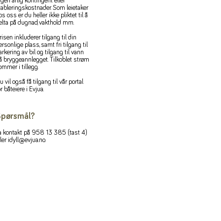
ngen årlig kontingent eller
tableringskostnader. Som leietaker
os oss er du heller ikke pliktet til å
elta på dugnad, vakthold mm.
risen inkluderer tilgang til din
ersonlige plass, samt fri tilgang til
arkering av bil og tilgang til vann
å bryggeannlegget. Tilkoblet strøm
ommer i tillegg.
u vil også få tilgang til vår portal
or båteiere i Evjua.
pørsmål?
a kontakt på 958 13 385 (tast 4)
ller
idyll@evjua.no
.