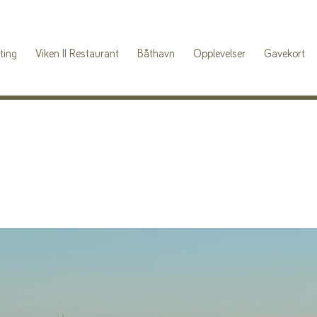
ting
Viken II Restaurant
Båthavn
Opplevelser
Gavekort
Utl