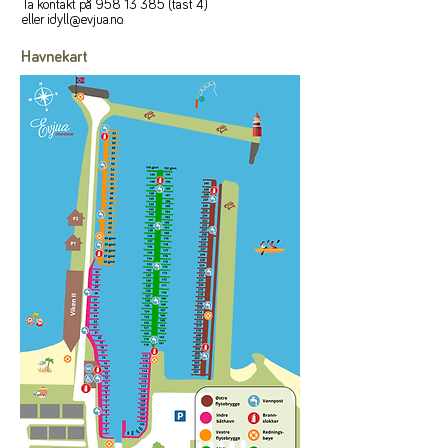
Ta kontakt på
958 13 385
(tast 4)
eller
idyll@evjua.no
.
Havnekart