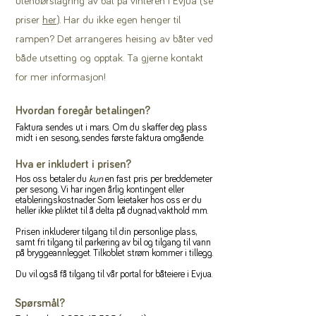
utendørslagring av båt på vinteren i Evjua (se
priser
her
). Har du ikke egen henger til
rampen? Det arrangeres heising av båter ved
både utsetting og opptak. Ta gjerne kontakt
for mer informasjon!
Hvordan foregår betalingen?
Faktura sendes ut i mars. Om du skaffer deg plass
midt i en sesong, sendes første faktura omgående.
Hva er inkludert i prisen?
Hos oss betaler du
kun
en fast pris per breddemeter
per sesong. Vi har ingen årlig kontingent eller
etableringskostnader. Som leietaker hos oss er du
heller ikke pliktet til å delta på dugnad, vakthold mm.
Prisen inkluderer tilgang til din personlige plass,
samt fri tilgang til parkering av bil og tilgang til vann
på bryggeannlegget. Tilkoblet strøm kommer i tillegg.
Du vil også få tilgang til vår portal for båteiere i Evjua.
Spørsmål?