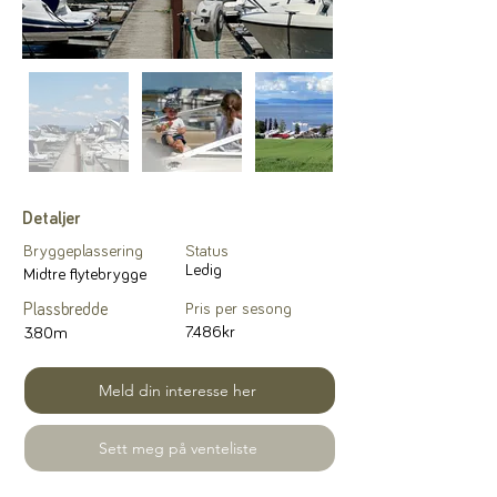
Detaljer
Bryggeplassering
Status
Ledig
Midtre flytebrygge
Plassbredde
Pris per sesong
7.486kr
3.80m
Meld din interesse her
Sett meg på venteliste