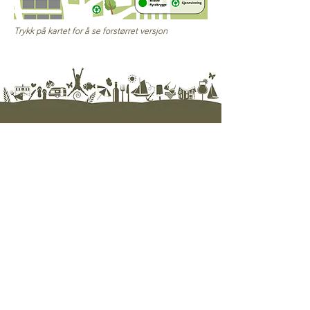
Trykk på kartet for å se forstørret versjon
Hjelp
Ofte silte spørsmål / FAQ
Kontakt oss
Nyhetsbrev
Personvern
Betingelser
Opplevelser
Se full oversikt