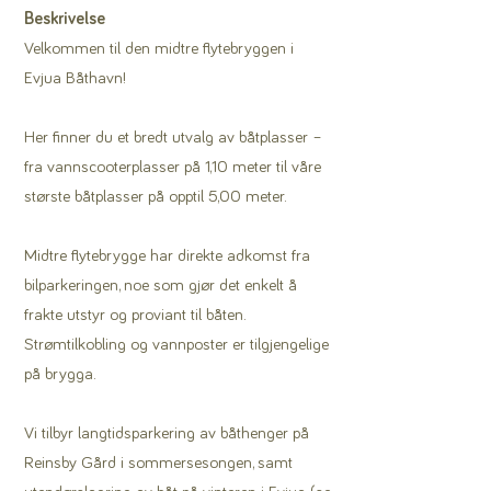
Beskrivelse
Velkommen til den midtre flytebryggen i
Evjua Båthavn!
Her finner du et bredt utvalg av båtplasser –
fra vannscooterplasser på 1,10 meter til våre
største båtplasser på opptil 5,00 meter.
Midtre flytebrygge har direkte adkomst fra
bilparkeringen, noe som gjør det enkelt å
frakte utstyr og proviant til båten.
Strømtilkobling og vannposter er tilgjengelige
på brygga.
Vi tilbyr langtidsparkering av båthenger på
Reinsby Gård i sommersesongen, samt