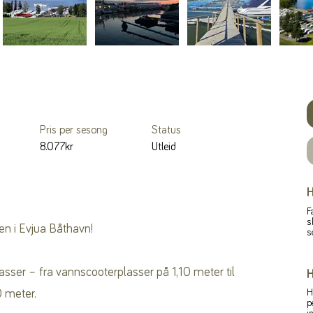
Pris per sesong
Status
8.077kr
Utleid
H
F
s
en i Evjua Båthavn!
s
lasser – fra vannscooterplasser på 1,10 meter til
H
00 meter.
H
p