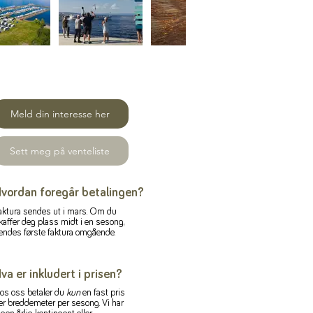
Meld din interesse her
Sett meg på venteliste
vordan foregår betalingen?
aktura sendes ut i mars. Om du
kaffer deg plass midt i en sesong,
endes første faktura omgående.
va er inkludert i prisen?
os oss betaler du
kun
en fast pris
er breddemeter per sesong. Vi har