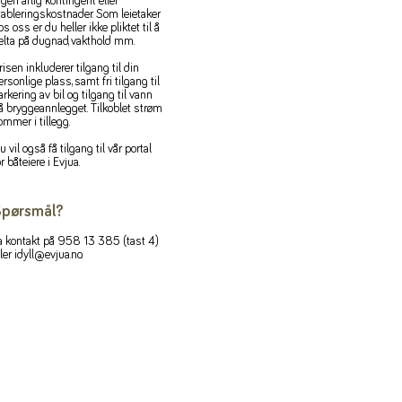
ngen årlig kontingent eller
tableringskostnader. Som leietaker
os oss er du heller ikke pliktet til å
elta på dugnad, vakthold mm.
risen inkluderer tilgang til din
ersonlige plass, samt fri tilgang til
arkering av bil og tilgang til vann
å bryggeannlegget. Tilkoblet strøm
ommer i tillegg.
u vil også få tilgang til vår portal
or båteiere i Evjua.
pørsmål?
a kontakt på 958 13 385 (tast 4)
ller
idyll@evjua.no
.