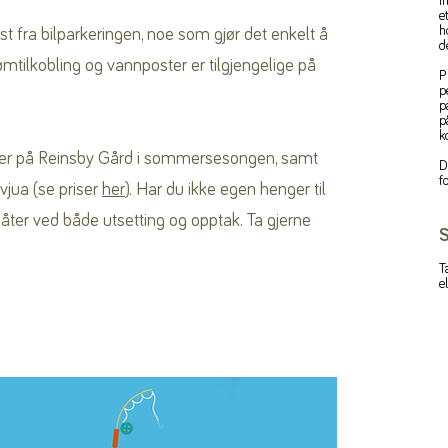
i
e
h
t fra bilparkeringen, noe som gjør det enkelt å
d
rømtilkobling og vannposter er tilgjengelige på
P
p
p
p
k
enger på Reinsby Gård i sommersesongen, samt
D
f
vjua (se priser
her
). Har du ikke egen henger til
ter ved både utsetting og opptak. Ta gjerne
S
T
e