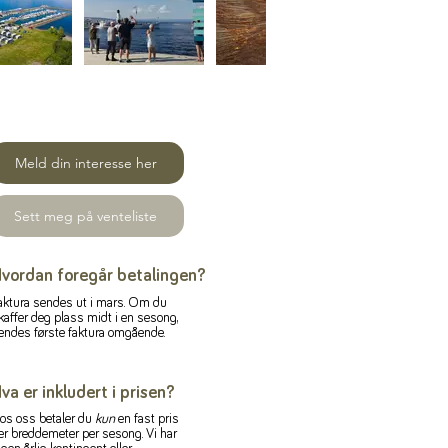
Meld din interesse her
Sett meg på venteliste
vordan foregår betalingen?
aktura sendes ut i mars. Om du
kaffer deg plass midt i en sesong,
endes første faktura omgående.
va er inkludert i prisen?
os oss betaler du
kun
en fast pris
er breddemeter per sesong. Vi har