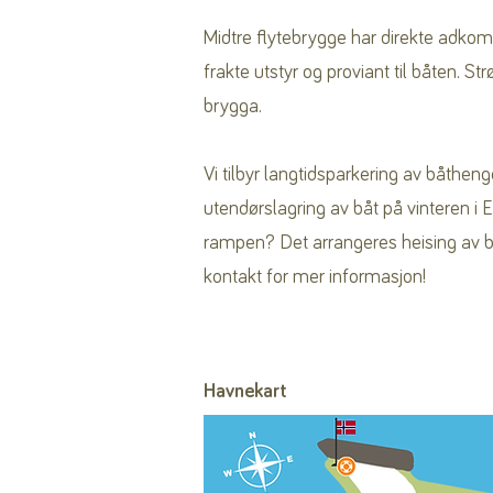
Midtre flytebrygge har direkte adkoms
frakte utstyr og proviant til båten. St
brygga.
Vi tilbyr langtidsparkering av båth
utendørslagring av båt på vinteren i E
rampen? Det arrangeres heising av bå
kontakt for mer informasjon!
Havnekart