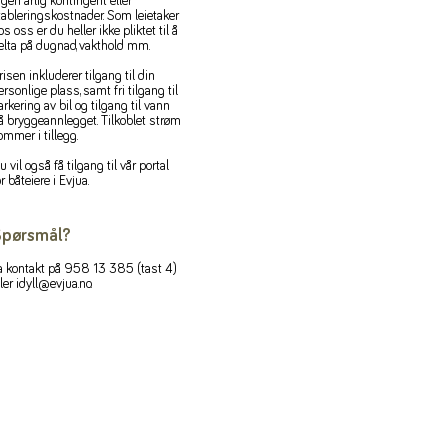
ngen årlig kontingent eller
tableringskostnader. Som leietaker
os oss er du heller ikke pliktet til å
elta på dugnad, vakthold mm.
risen inkluderer tilgang til din
ersonlige plass, samt fri tilgang til
arkering av bil og tilgang til vann
å bryggeannlegget. Tilkoblet strøm
ommer i tillegg.
u vil også få tilgang til vår portal
or båteiere i Evjua.
pørsmål?
a kontakt på 958 13 385 (tast 4)
ller
idyll@evjua.no
.