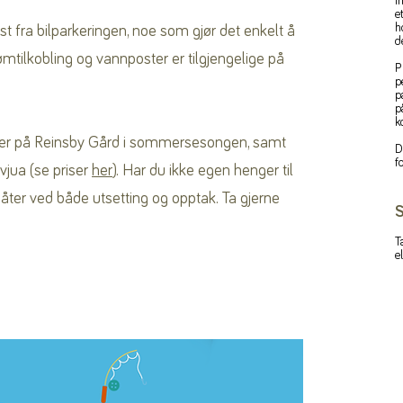
i
e
h
t fra bilparkeringen, noe som gjør det enkelt å
d
rømtilkobling og vannposter er tilgjengelige på
P
p
p
p
k
enger på Reinsby Gård i sommersesongen, samt
D
f
vjua (se priser
her
). Har du ikke egen henger til
ter ved både utsetting og opptak. Ta gjerne
S
T
e