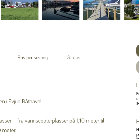
Pris per sesong
Status
H
F
s
en i Evjua Båthavn!
s
lasser – fra vannscooterplasser på 1,10 meter til
H
00 meter.
H
p