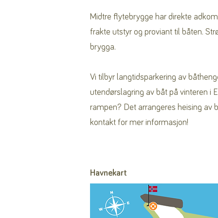
Midtre flytebrygge har direkte adkoms
frakte utstyr og proviant til båten. St
brygga.
Vi tilbyr langtidsparkering av båth
utendørslagring av båt på vinteren i E
rampen? Det arrangeres heising av bå
kontakt for mer informasjon!
Havnekart