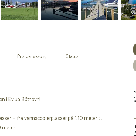
Pris per sesong
Status
H
F
s
en i Evjua Båthavn!
s
lasser – fra vannscooterplasser på 1,10 meter til
H
00 meter.
H
p