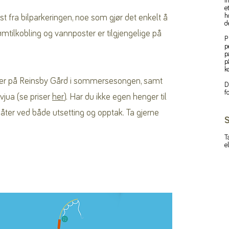
i
e
h
t fra bilparkeringen, noe som gjør det enkelt å
d
rømtilkobling og vannposter er tilgjengelige på
P
p
p
p
k
enger på Reinsby Gård i sommersesongen, samt
D
f
vjua (se priser
her
). Har du ikke egen henger til
ter ved både utsetting og opptak. Ta gjerne
S
T
e