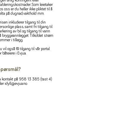
ngen årlig kontingent eller
tableringskostnader. Som leietaker
os oss er du heller ikke pliktet til å
elta på dugnad, vakthold mm.
risen inkluderer tilgang til din
ersonlige plass, samt fri tilgang til
arkering av bil og tilgang til vann
å bryggeannlegget. Tilkoblet strøm
ommer i tillegg.
u vil også få tilgang til vår portal
or båteiere i Evjua.
pørsmål?
a kontakt på 958 13 385 (tast 4)
ller
idyll@evjua.no
.