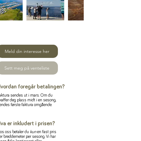
Meld din interesse her
Sett meg på venteliste
vordan foregår betalingen?
aktura sendes ut i mars. Om du
kaffer deg plass midt i en sesong,
endes første faktura omgående.
va er inkludert i prisen?
os oss betaler du
kun
en fast pris
er breddemeter per sesong. Vi har