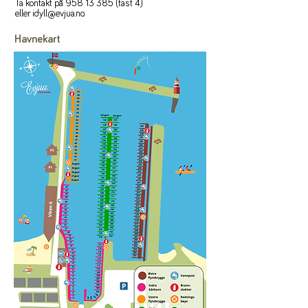
Ta kontakt på
958 13 385
(tast 4)
eller
idyll@evjua.no
.
Havnekart