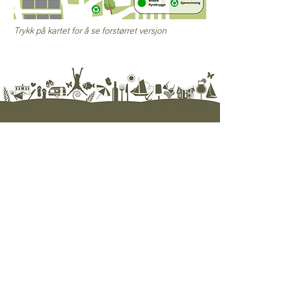
Trykk på kartet for å se forstørret versjon
Hjelp
Ofte silte spørsmål / FAQ
Kontakt oss
Nyhetsbrev
Personvern
Betingelser
Opplevelser
Se full oversikt