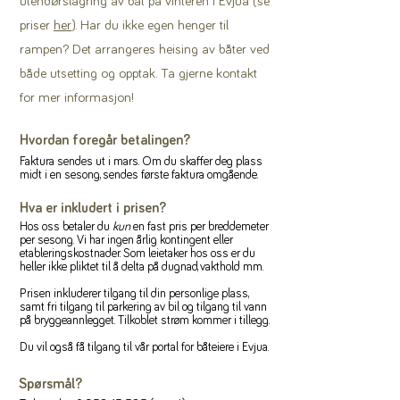
utendørslagring av båt på vinteren i Evjua (se
priser
her
). Har du ikke egen henger til
rampen? Det arrangeres heising av båter ved
både utsetting og opptak. Ta gjerne kontakt
for mer informasjon!
Hvordan foregår betalingen?
Faktura sendes ut i mars. Om du skaffer deg plass
midt i en sesong, sendes første faktura omgående.
Hva er inkludert i prisen?
Hos oss betaler du
kun
en fast pris per breddemeter
per sesong. Vi har ingen årlig kontingent eller
etableringskostnader. Som leietaker hos oss er du
heller ikke pliktet til å delta på dugnad, vakthold mm.
Prisen inkluderer tilgang til din personlige plass,
samt fri tilgang til parkering av bil og tilgang til vann
på bryggeannlegget. Tilkoblet strøm kommer i tillegg.
Du vil også få tilgang til vår portal for båteiere i Evjua.
Spørsmål?