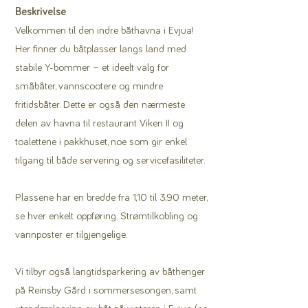
Beskrivelse
Velkommen til den indre båthavna i Evjua!
Her finner du båtplasser langs land med
stabile Y-bommer – et ideelt valg for
småbåter, vannscootere og mindre
fritidsbåter. Dette er også den nærmeste
delen av havna til restaurant Viken II og
toalettene i pakkhuset, noe som gir enkel
tilgang til både servering og servicefasiliteter.
Plassene har en bredde fra 1,10 til 3,90 meter,
se hver enkelt oppføring. Strømtilkobling og
vannposter er tilgjengelige.
Vi tilbyr også langtidsparkering av båthenger
på Reinsby Gård i sommersesongen, samt