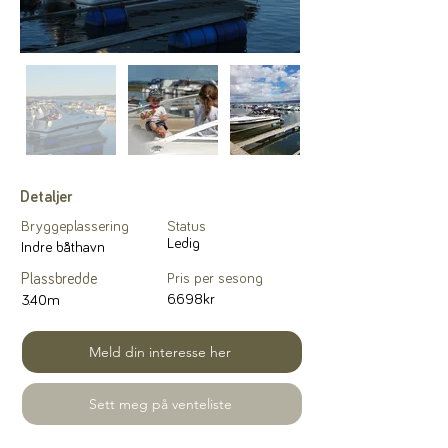
Detaljer
Bryggeplassering
Status
Ledig
Indre båthavn
Plassbredde
Pris per sesong
6.698kr
3.40m
Meld din interesse her
Sett meg på venteliste