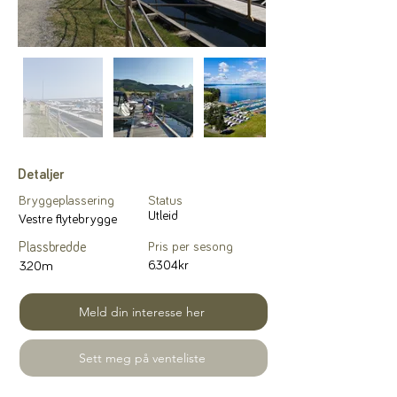
Detaljer
Bryggeplassering
Status
Utleid
Vestre flytebrygge
Plassbredde
Pris per sesong
6.304kr
3.20m
Meld din interesse her
Sett meg på venteliste