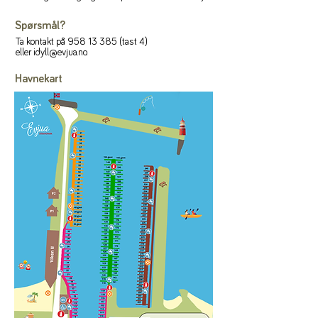
Spørsmål?
Ta kontakt på
958 13 385
(tast 4)
eller
idyll@evjua.no
.
Havnekart