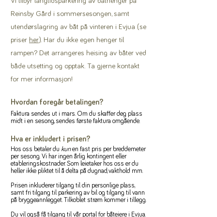
Vi tilbyr langtidsparkering av båthenger på
Reinsby Gård i sommersesongen, samt
utendørslagring av båt på vinteren i Evjua (se
priser
her
). Har du ikke egen henger til
rampen? Det arrangeres heising av båter ved
både utsetting og opptak. Ta gjerne kontakt
for mer informasjon!
Hvordan foregår betalingen?
Faktura sendes ut i mars. Om du skaffer deg plass
midt i en sesong, sendes første faktura omgående.
Hva er inkludert i prisen?
Hos oss betaler du
kun
en fast pris per breddemeter
per sesong. Vi har ingen årlig kontingent eller
etableringskostnader. Som leietaker hos oss er du
heller ikke pliktet til å delta på dugnad, vakthold mm.
Prisen inkluderer tilgang til din personlige plass,
samt fri tilgang til parkering av bil og tilgang til vann
på bryggeannlegget. Tilkoblet strøm kommer i tillegg.
Du vil også få tilgang til vår portal for båteiere i Evjua.