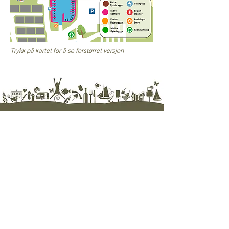
Trykk på kartet for å se forstørret versjon
Hjelp
Ofte silte spørsmål / FAQ
Kontakt oss
Nyhetsbrev
Personvern
Betingelser