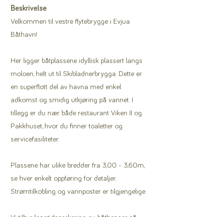
Beskrivelse
Velkommen til vestre flytebrygge i Evjua
Båthavn!
Her ligger båtplassene idyllisk plassert langs
moloen, helt ut til Skibladnerbrygga. Dette er
en superflott del av havna med enkel
adkomst og smidig utkjøring på vannet. I
tillegg er du nær både restaurant Viken II og
Pakkhuset, hvor du finner toaletter og
servicefasiliteter.
Plassene har ulike bredder fra 3,00 - 3,60m,
se hver enkelt oppføring for detaljer.
Strømtilkobling og vannposter er tilgjengelige.