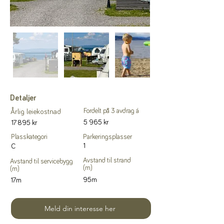
Detaljer
Fordelt på 3 avdrag á
Årlig leiekostnad
5 965 kr
17 895 kr
Plasskategori
Parkeringsplasser
1
C
Avstand til strand
Avstand til servicebygg
(m)
(m)
95m
17m
Meld din interesse her