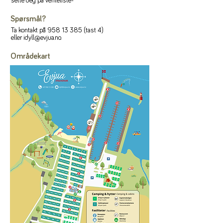
sette deg på venteliste-
Spørsmål?
Ta kontakt på
958 13 385
(tast 4)
eller
idyll@evjua.no
.
Områdekart