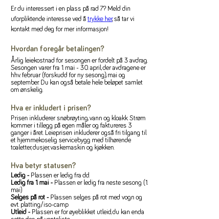
Er du interessert i en plass på rad 7? Meld din 
uforpliktende interesse ved å 
trykke her
, så tar vi 
kontakt med deg for mer informasjon!
Hvordan foregår betalingen?
Årlig leiekostnad for sesongen er fordelt på 3 avdrag.
Sesongen varer fra 1. mai - 30. april, der avdragene er
hhv. februar (forskudd for ny sesong), mai og
september. Du kan også betale hele beløpet samlet
om ønskelig.
Hva er inkludert i prisen?
Prisen inkluderer snøbrøyting, vann og kloakk. Strøm
kommer i tillegg på egen måler og faktureres 3
ganger i året. Leieprisen inkluderer også fri tilgang til
et hjemmekoselig servicebygg med tilhørende
toaletter, dusjer, vaskemaskin og kjøkken.
Hva betyr statusen?
Ledig -
Plassen er ledig fra d.d.
Ledig fra 1. mai -
Plassen er ledig fra neste sesong (1.
mai)
Selges på rot -
Plassen selges på rot med vogn og
evt. platting/iso-camp
Utleid -
Plassen er for øyeblikket utleid, du kan enda