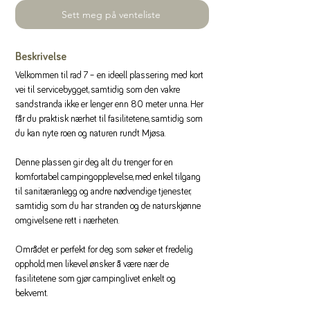
Sett meg på venteliste
Beskrivelse
Velkommen til rad 7 – en ideell plassering med kort 
vei til servicebygget, samtidig som den vakre 
sandstranda ikke er lenger enn 80 meter unna. Her 
får du praktisk nærhet til fasilitetene, samtidig som 
du kan nyte roen og naturen rundt Mjøsa.
Denne plassen gir deg alt du trenger for en 
komfortabel campingopplevelse, med enkel tilgang 
til sanitæranlegg og andre nødvendige tjenester, 
samtidig som du har stranden og de naturskjønne 
omgivelsene rett i nærheten.
Området er perfekt for deg som søker et fredelig 
opphold, men likevel ønsker å være nær de 
fasilitetene som gjør campinglivet enkelt og 
bekvemt.