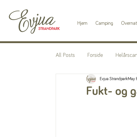
Hjem
Camping
Overnat
All Posts
Forside
Helårsca
Evjua Strandpark
May 
Fukt- og g