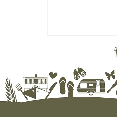
Campingnytt fra Evjua: August
2026