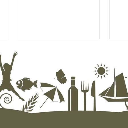
Hva skjer i Evjua i august?
En li
Evjua
påmi