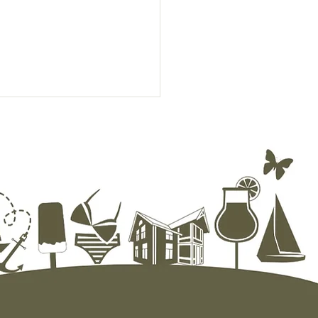
ten sommerhilsen fra oss i
 – og noen praktiske
nnelser