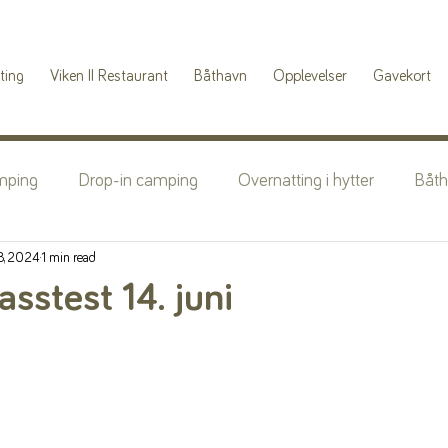
ting
Viken II Restaurant
Båthavn
Opplevelser
Gavekort
mping
Drop-in camping
Overnatting i hytter
Båt
8, 2024
1 min read
asstest 14. juni