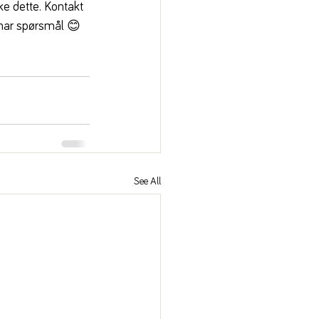
e dette. Kontakt 
 har spørsmål 😊
See All