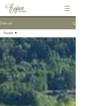
Siste nytt
Forside
All Posts
Forside
Helårscamping
Drop-in
camping
Overnatting
i hytter
Båthavn