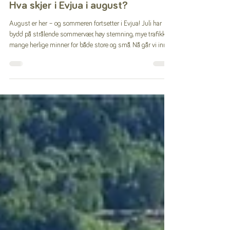
Forside
Hva skjer i Evjua i august?
August er her – og sommeren fortsetter i Evjua! Juli har
bydd på strålende sommervær, høy stemning, mye trafikk og
mange herlige minner for både store og små. Nå går vi inn i
august, og selv om sommerferien nærmer seg slutten for
mange, er det fortsatt masse å oppleve i og rundt Evjua
Strandpark! 14. AUGUST - D/S SKIBLADNERS SISTE
ANLØP FOR SESONGEN Fredag 14. august er årets aller
siste anløp for D/S Skibladner for sesongen her i Evjua.
Frem til da kan du få med deg "Mjøsas