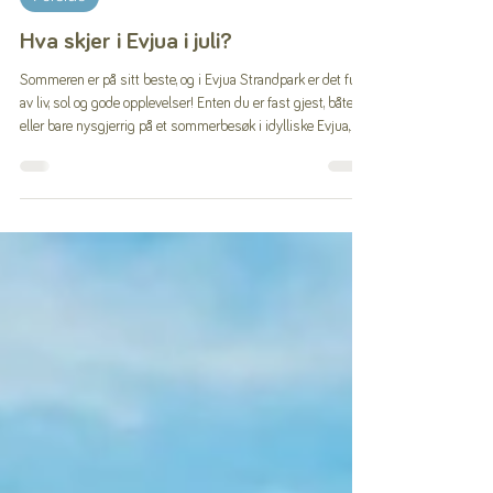
Evjua Strandpark
Jul 1
2 min read
Forside
Hva skjer i Evjua i juli?
Sommeren er på sitt beste, og i Evjua Strandpark er det fullt
av liv, sol og gode opplevelser! Enten du er fast gjest, båteier,
eller bare nysgjerrig på et sommerbesøk i idylliske Evjua,
finner du her en oversikt over noe av det du kan oppleve i og
rundt Evjua denne måneden: FASTE ANLØP I EVJUA Foto:
Visit Øst-Norge / Hans Haug Hver tirsdag og fredag i hele
juli og frem til 14. august har D/S Skibladner fast anløp her i
Evjua kl. 12:20 (til Eidsvoll) og 16:45 (retur fra Eidsv