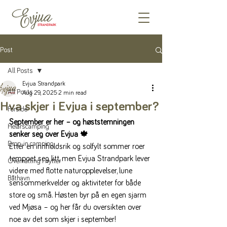
Post
All Posts
Evjua Strandpark
All Posts
Aug 29, 2025
2 min read
Hva skjer i Evjua i september?
Forside
September er her – og høststemningen 
Helårscamping
senker seg over Evjua 🍁
Drop-in camping
Etter en innholdsrik og solfylt sommer roer 
tempoet seg litt, men Evjua Strandpark lever 
Overnatting i hytter
videre med flotte naturopplevelser, lune 
Båthavn
sensommerkvelder og aktiviteter for både 
store og små. Høsten byr på en egen sjarm 
ved Mjøsa – og her får du oversikten over 
noe av det som skjer i september!