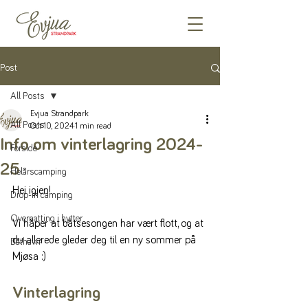
Post
All Posts
Evjua Strandpark
All Posts
Oct 10, 2024
1 min read
Info om vinterlagring 2024-
Forside
25
Helårscamping
Hei igjen!
Drop-in camping
Overnatting i hytter
Vi håper at båtsesongen har vært flott, og at 
du allerede gleder deg til en ny sommer på 
Båthavn
Mjøsa :)
Vinterlagring