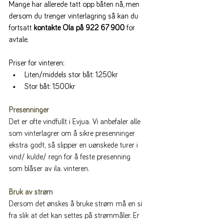
Mange har allerede tatt opp båten nå, men 
dersom du trenger vinterlagring så kan du 
fortsatt 
kontakte Ola på 922 67 900
 for 
avtale.
Priser for vinteren:
Liten/middels stor båt: 1.250kr
Stor båt: 1.500kr
Presenninger
Det er ofte vindfullt i Evjua. Vi anbefaler alle 
som vinterlagrer om å sikre presenninger 
ekstra godt, så slipper en uønskede turer i 
vind/ kulde/ regn for å feste presenning 
som blåser av ila. vinteren.
Bruk av strøm
Dersom det ønskes å bruke strøm må en si 
fra slik at det kan settes på strømmåler. Er 