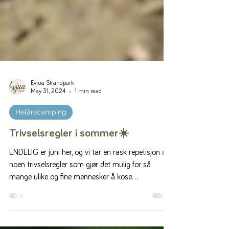
Evjua Strandpark
May 31, 2024
1 min read
Helårscamping
Trivselsregler i sommer☀️
ENDELIG er juni her, og vi tar en rask repetisjon av
noen trivselsregler som gjør det mulig for så
mange ulike og fine mennesker å kose...