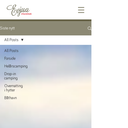
Siste nytt
All Posts
All Posts
Forside
Helårscamping
Drop-in
camping
Overnatting
i hytter
Båthavn